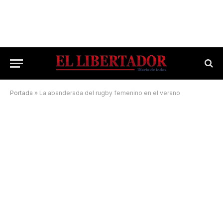
Portada
»
La abanderada del rugby femenino en el verano