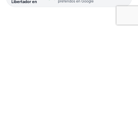
preferidos en Google
Libertador en
Este domingo 27, en las instalaciones del Taraguy
RC, se disputará una nueva edición del Encuentro
del Carnaval de Veteranos organizado por
Chamigos, la Agrupación de Veteranos de Rugby
de Corrientes que invita a la 16° edición de la gran
fiesta de Rugby Classic M35. Que promete ser una
gran fiesta, con la participación de más de 20
equipos de todo el país.
Desde las 12 recibirán a las delegaciones, luego del