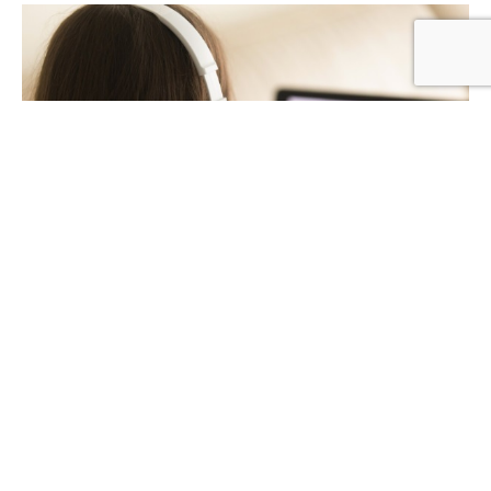
El mundo está cada día más interconectado, por
eso, la educación en industrias internacionales ha
venido posicionándose como una de las carreras
más importantes para lograr el éxito profesional.
Ahora, más que nunca,
las empresas están en
búsqueda de profesionales que cuenten con
habilidades que les ayuden a operar en un