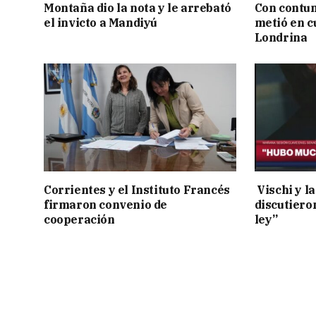
Montaña dio la nota y le arrebató
Con contun
el invicto a Mandiyú
metió en c
Londrina
Corrientes y el Instituto Francés
Vischi y la
firmaron convenio de
discutiero
cooperación
ley”