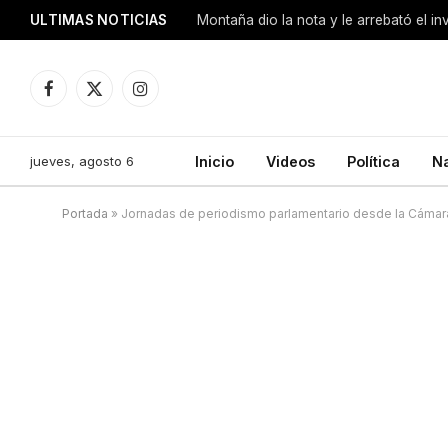
ULTIMAS NOTICIAS
Montaña dio la nota y le arrebató el i
Facebook
X
Instagram
(Twitter)
jueves, agosto 6
Inicio
Videos
Política
N
Portada
»
Jornadas de periodismo parlamentario desde la Cámar