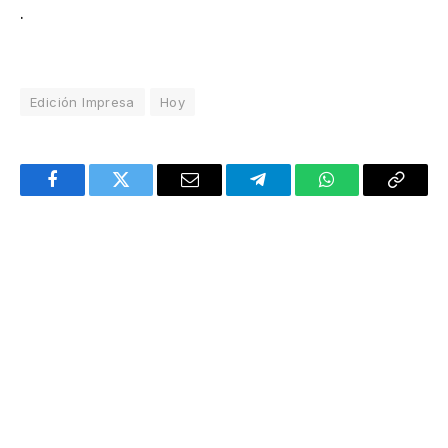
.
Edición Impresa
Hoy
Facebook
Twitter
Email
Telegram
WhatsApp
Copy
Link