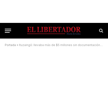
Portada
»
Ituzaingó: llevaba más de $5 millones sin documentación en la cabina del camión