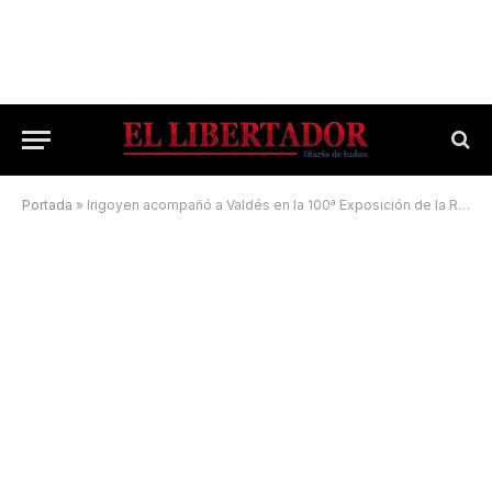
Portada
»
Irigoyen acompañó a Valdés en la 100ª Exposición de la Rural