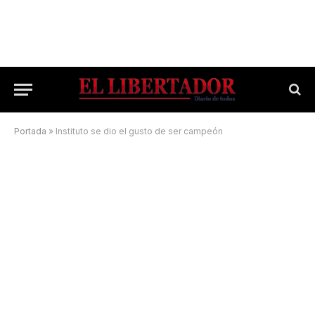
Portada
»
Instituto se dio el gusto de ser campeón