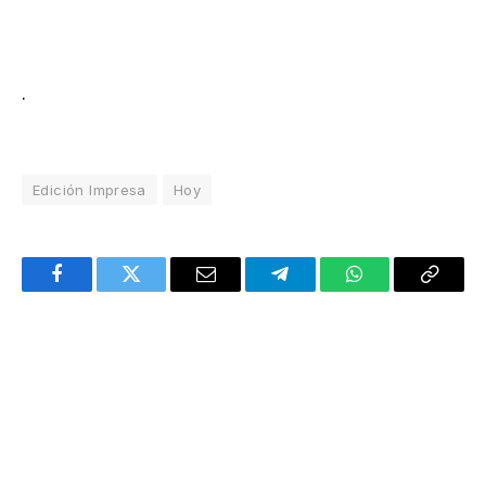
.
Edición Impresa
Hoy
Facebook
Twitter
Email
Telegram
WhatsApp
Copy
Link