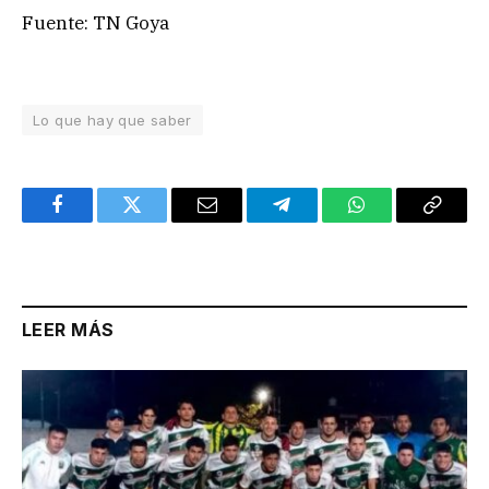
Fuente: TN Goya
Lo que hay que saber
Facebook
Twitter
Email
Telegram
WhatsApp
Copy
Link
LEER MÁS