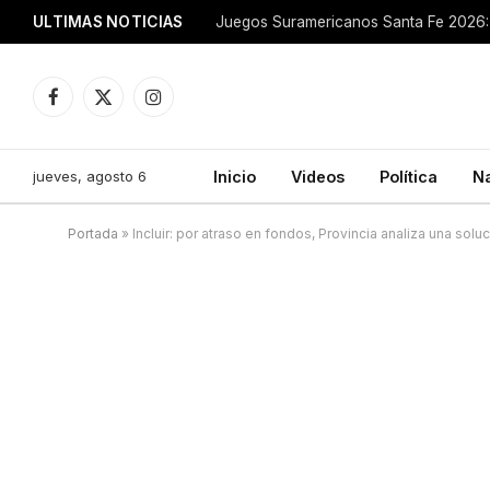
ULTIMAS NOTICIAS
Juegos Suramericanos Santa Fe 2026: 
Facebook
X
Instagram
(Twitter)
jueves, agosto 6
Inicio
Videos
Política
N
Portada
»
Incluir: por atraso en fondos, Provincia analiza una solu