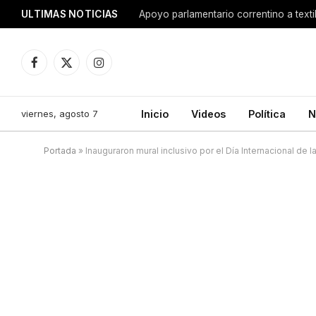
ULTIMAS NOTICIAS
Apoyo parlamentario correntino a texti
Facebook
X
Instagram
(Twitter)
viernes, agosto 7
Inicio
Videos
Política
N
Portada
»
Inauguraron mural inclusivo por el Día Internacional de