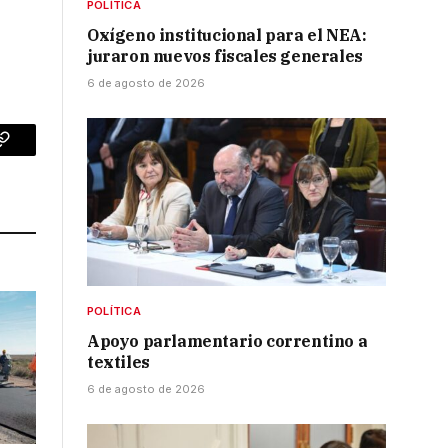
POLÍTICA
Oxígeno institucional para el NEA:
juraron nuevos fiscales generales
6 de agosto de 2026
p
Copy
Link
POLÍTICA
Apoyo parlamentario correntino a
textiles
6 de agosto de 2026