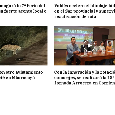
nauguró la 7ª Feria del
Valdés acelera el blindaje hí
n fuerte acento local e
en el Sur provincial y superv
reactivación de ruta
on otro avistamiento
Con la innovación y la rotaci
eté en Mburucuyá
como ejes, se realizará la 18º
Jornada Arrocera en Corrien