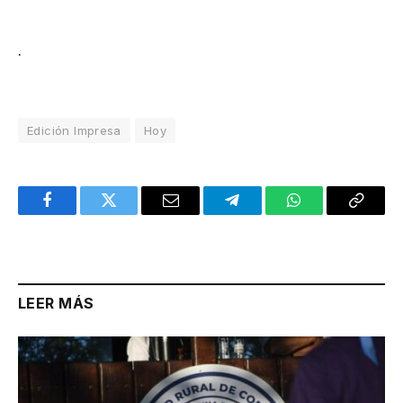
.
Edición Impresa
Hoy
Facebook
Twitter
Email
Telegram
WhatsApp
Copy
Link
LEER MÁS