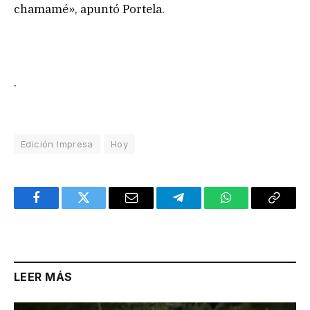
chamamé», apuntó Portela.
.
Edición Impresa
Hoy
Facebook
Twitter
Email
Telegram
WhatsApp
Copy
Link
LEER MÁS