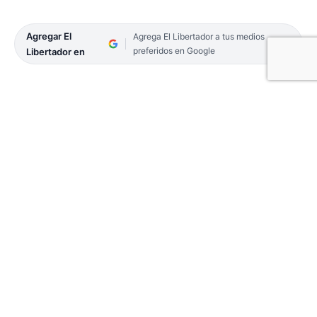
Agregar El
Agrega El Libertador a tus medios
preferidos en Google
Libertador en
MERCEDES. Tuvo que suceder un doble crimen
para comenzar un proceso de normalización del
predio del gaucho Antonio Gil, a la vera de la Ruta
Nacional, cuyo caos organizativo provocó quejas
incesantes, tanto de quienes profesan devoción
por su figura y se detienen en el lugar como por
los conductores que transitan por el lugar.