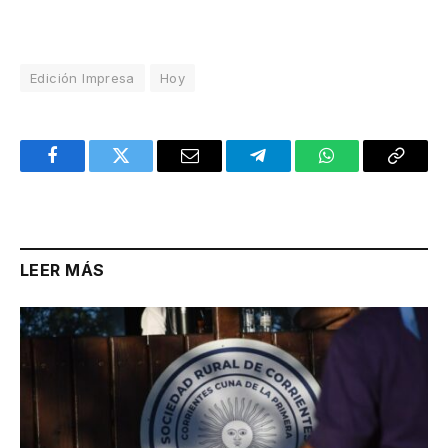
Edición Impresa
Hoy
Facebook
Twitter
Email
Telegram
WhatsApp
Copy
Link
LEER MÁS