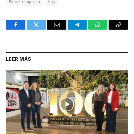
Edición Impresa
Hoy
Facebook
Twitter
Email
Telegram
WhatsApp
Copy
Link
LEER MÁS