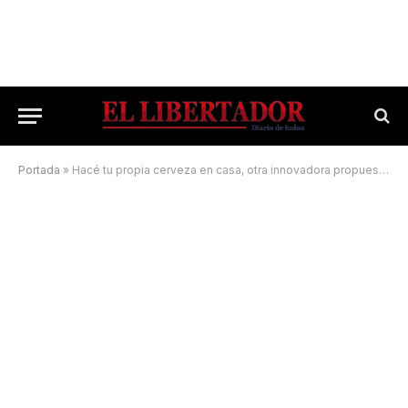
Portada
»
Hacé tu propia cerveza en casa, otra innovadora propuesta bellavistense