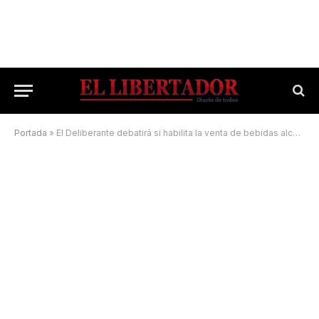
Portada
»
El Deliberante debatirá si habilita la venta de bebidas alcohólicas en fiestas de egresados