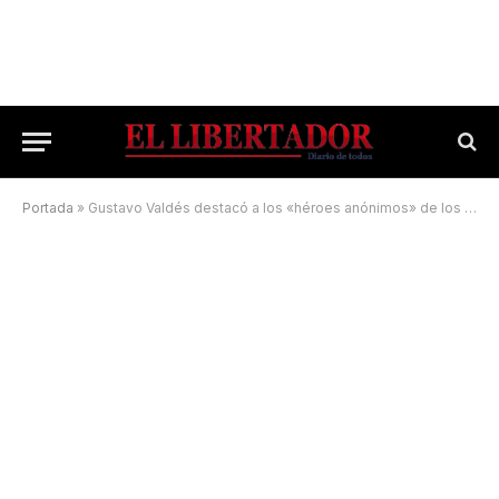
Portada
»
Gustavo Valdés destacó a los «héroes anónimos» de los campos correntinos