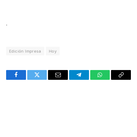
.
Edición Impresa
Hoy
Facebook
Twitter
Email
Telegram
WhatsApp
Copy
Link