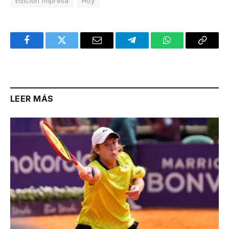
Edición Impresa
Hoy
Facebook
Twitter
Email
Telegram
WhatsApp
Copy
Link
LEER MÁS