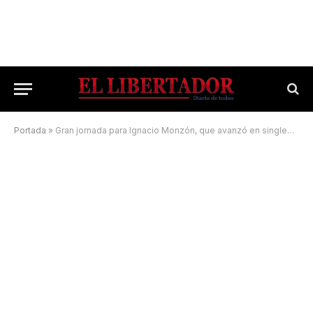
Portada
»
Gran jornada para Ignacio Monzón, que avanzó en singles y dobles