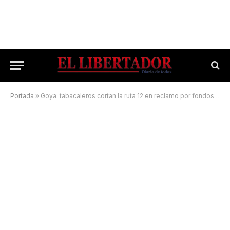
Portada
»
Goya: tabacaleros cortan la ruta 12 en reclamo por fondos adeudados