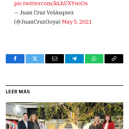
pic.twitter.com/kLhUXYwiOs
— Juan Cruz Velásquez
(@JuanCruzGoya)
May 5, 2021
Facebook
Twitter
Email
Telegram
WhatsApp
Copy
Link
LEER MÁS