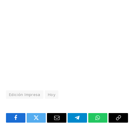
Edición Impresa
Hoy
Facebook
Twitter
Email
Telegram
WhatsApp
Copy
Link