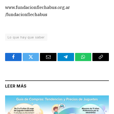
www.fundacionflechabus.org.ar
/fundacionflechabus
Lo que hay que saber
Facebook
Twitter
Email
Telegram
WhatsApp
Copy
Link
LEER MÁS