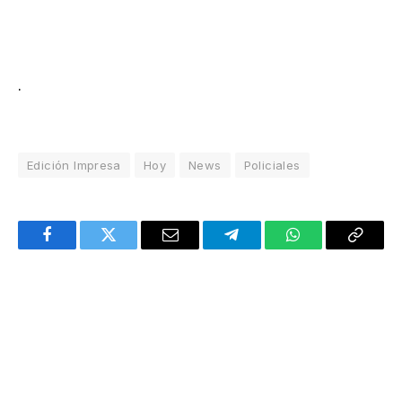
.
Edición Impresa
Hoy
News
Policiales
Facebook
Twitter
Email
Telegram
WhatsApp
Copy
Link