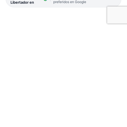
preferidos en Google
Libertador en
Con un plantel de 19 futbolistas, el
«aurirrojo» se instala en la norteña ciudad
argentina de cara a su presentación en una
nueva temporada en el fútbol de ascenso
nacional.
El plantel de Boca Unidos emprendió anoche el
viaje a Salta, donde mañana debutará en el Torneo
Federal A de Fútbol.