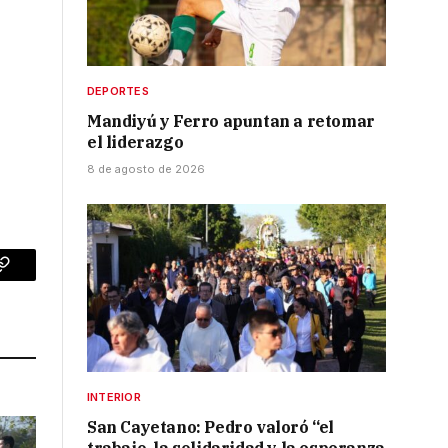
DEPORTES
Mandiyú y Ferro apuntan a retomar
el liderazgo
8 de agosto de 2026
p
Copy
Link
INTERIOR
San Cayetano: Pedro valoró “el