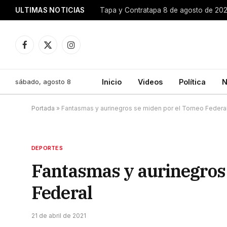
ULTIMAS NOTICIAS
Tapa y Contratapa 8 de agosto de 20
Facebook
X
Instagram
(Twitter)
sábado, agosto 8
Inicio
Videos
Política
N
Portada
»
Fantasmas y aurinegros se miden por el Torneo Federa
DEPORTES
Fantasmas y aurinegros 
Federal
21 de abril de 2021