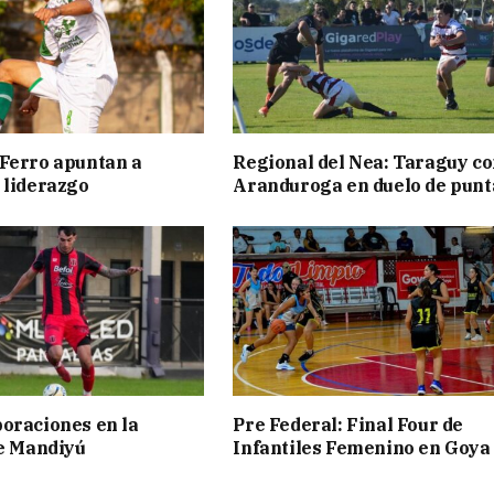
Ferro apuntan a
Regional del Nea: Taraguy c
 liderazgo
Aranduroga en duelo de punt
oraciones en la
Pre Federal: Final Four de
de Mandiyú
Infantiles Femenino en Goya