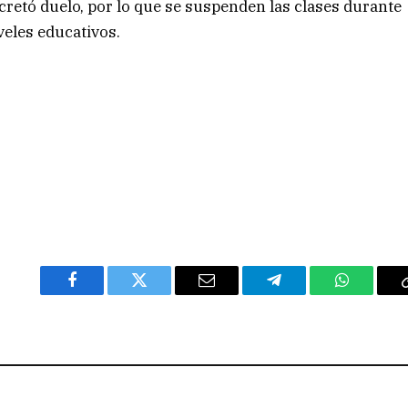
ecretó duelo, por lo que se suspenden las clases durante
veles educativos.
Facebook
Twitter
Email
Telegram
WhatsAp