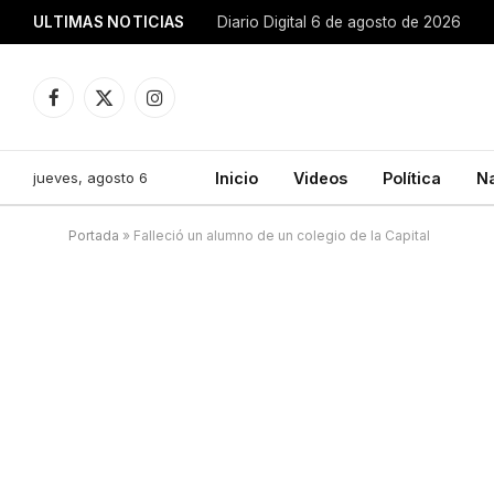
ULTIMAS NOTICIAS
Diario Digital 6 de agosto de 2026
Facebook
X
Instagram
(Twitter)
jueves, agosto 6
Inicio
Videos
Política
N
Portada
»
Falleció un alumno de un colegio de la Capital