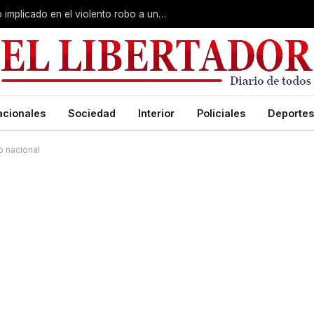
Curuzú Cuatiá: detuvieron a un séptimo implicado en el violento robo a una anciana
acionales
Sociedad
Interior
Policiales
Deportes
o nacional