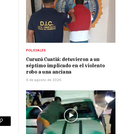
n
POLICIALES
Curuzú Cuatiá: detuvieron a un
séptimo implicado en el violento
robo a una anciana
6 de agosto de 2026
p
Copy