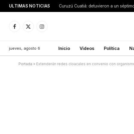
ULTIMAS NOTICIAS
Facebook
X
Instagram
(Twitter)
jueves, agosto 6
Inicio
Videos
Política
N
Portada
»
Extenderán redes cloacales en convenio con organism