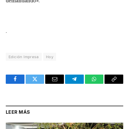
demandando».
.
Edición Impresa
Hoy
Facebook
Twitter
Email
Telegram
WhatsApp
Copy
Link
LEER MÁS