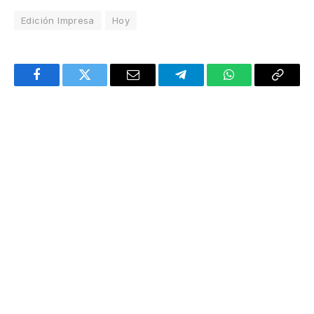
Edición Impresa
Hoy
Facebook
Twitter
Email
Telegram
WhatsApp
Copy
Link