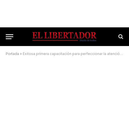
Portada
»
Exitosa primera capacitación para perfeccionar la atención turística