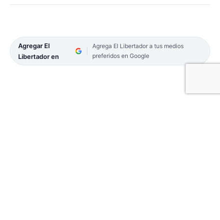
Agregar El
Agrega El Libertador a tus medios
preferidos en Google
Libertador en
El pasado domingo 26, se corrió la 2ª edición de la
regata Cerrito- Antequera donde está en juego la
Copa Challenger Miguel Frank, un homenaje en
vida a un gran navegante de la región. Quien dijo
«presente» en la ocasión y en la cena de