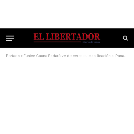
Portada
»
Eunice Gauna Badaró ve de cerca su clasificación al Panamericano de Brasil