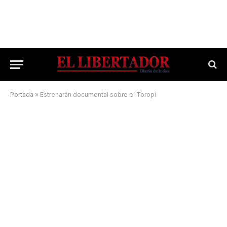
Portada
»
Estrenarán documental sobre el Toropí