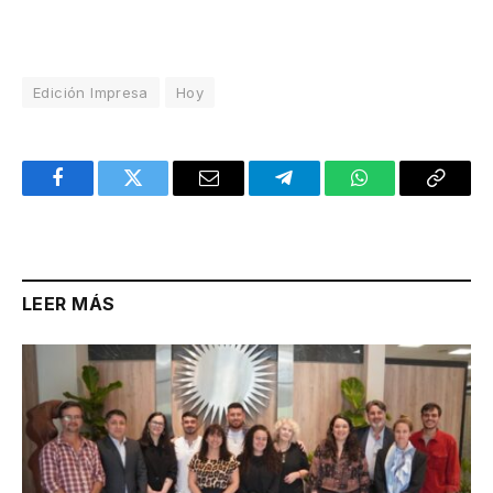
Edición Impresa
Hoy
Facebook
Twitter
Email
Telegram
WhatsApp
Copy
Link
LEER MÁS