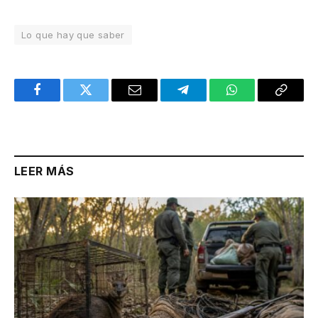
Lo que hay que saber
Facebook
Twitter
Email
Telegram
WhatsApp
Copy
Link
LEER MÁS