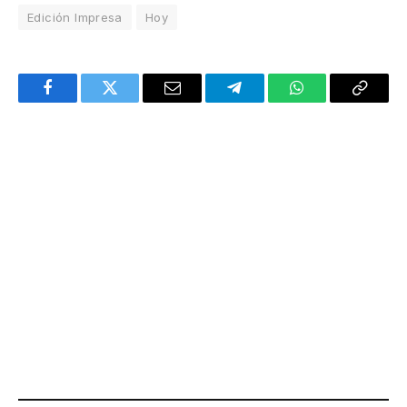
Edición Impresa
Hoy
Facebook
Twitter
Email
Telegram
WhatsApp
Copy
Link