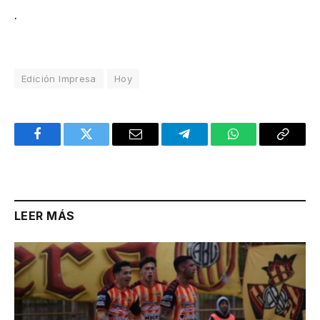
.
Edición Impresa
Hoy
Facebook
Twitter
Email
Telegram
WhatsApp
Copy
Link
LEER MÁS