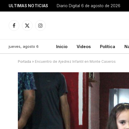
ULTIMAS NOTICIAS
Diario Digital 6 de agosto de 2026
Facebook
X
Instagram
(Twitter)
jueves, agosto 6
Inicio
Videos
Política
N
Portada
»
Encuentro de Ajedrez Infantil en Monte Caseros