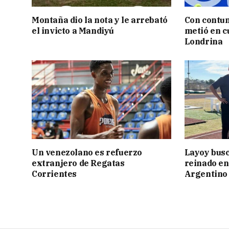
Montaña dio la nota y le arrebató
Con contun
el invicto a Mandiyú
metió en c
Londrina
Un venezolano es refuerzo
Layoy busc
extranjero de Regatas
reinado e
Corrientes
Argentino 