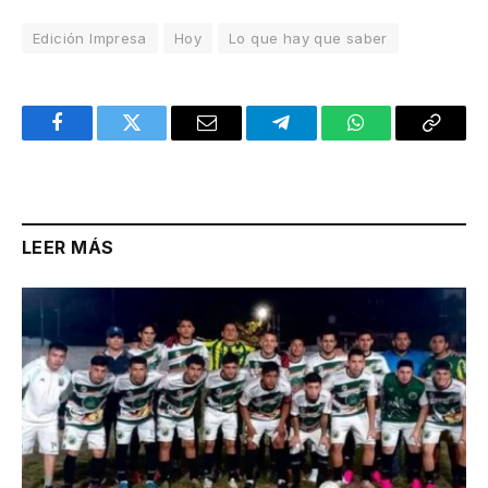
Edición Impresa
Hoy
Lo que hay que saber
Facebook
Twitter
Email
Telegram
WhatsApp
Copy
Link
LEER MÁS