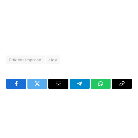
Edición Impresa
Hoy
Facebook
Twitter
Email
Telegram
WhatsApp
Copy
Link