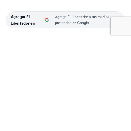
Agregar El
Agrega El Libertador a tus medios
preferidos en Google
Libertador en
En el acceso al parque Mitre se está desarrollando
la construcción de un nuevo paseo costero que se
conectará con los trabajos que ya se hicieron
sobre la desembocadura del arroyo Poncho Verde,
que llegan incluso hasta el faro.
El intendente Eduardo Tassano recorrió la zona de