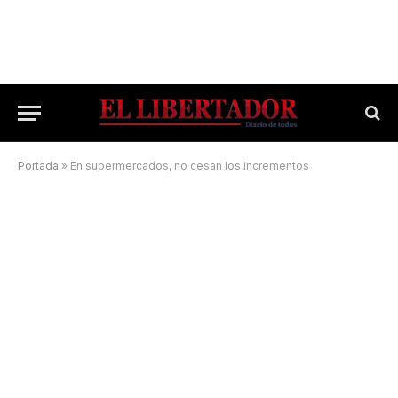
Portada
»
En supermercados, no cesan los incrementos