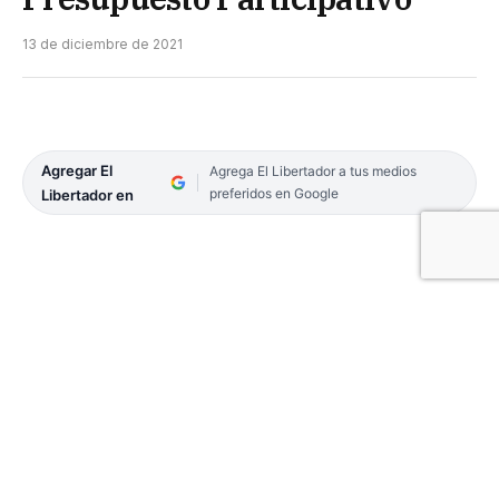
13 de diciembre de 2021
Agregar El
Agrega El Libertador a tus medios
preferidos en Google
Libertador en
El ahora ex intendente, Walter Chávez, junto a
colaboradores del programa de Presupuesto
Participativo, en los últimos días de su gestión,