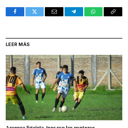
Facebook
Twitter
Email
Telegram
WhatsApp
Copy
Link
LEER MÁS
Ascenso liguista, tres son los punteros