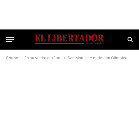
Portada
»
En su vuelta al «Fortín», San Martín se mide con Olímpico