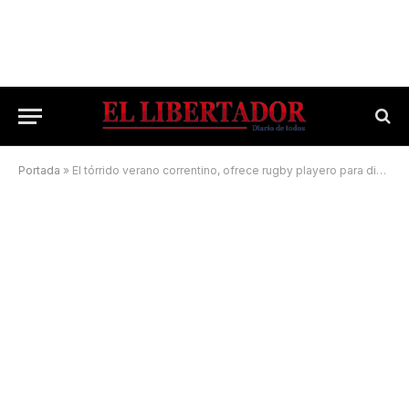
Portada
»
El tórrido verano correntino, ofrece rugby playero para disfrutar y alentar