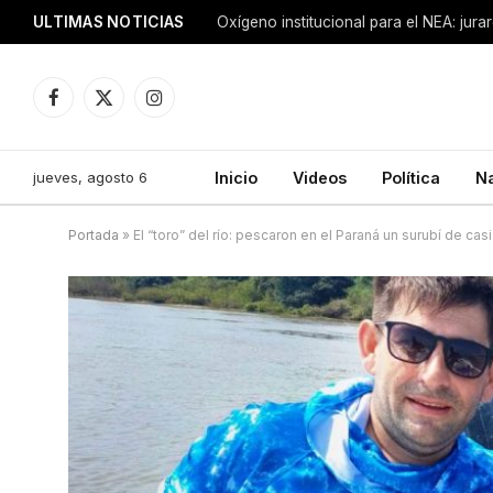
ULTIMAS NOTICIAS
Oxígeno institucional para el NEA: jur
Facebook
X
Instagram
(Twitter)
jueves, agosto 6
Inicio
Videos
Política
N
Portada
»
El “toro” del río: pescaron en el Paraná un surubí de casi