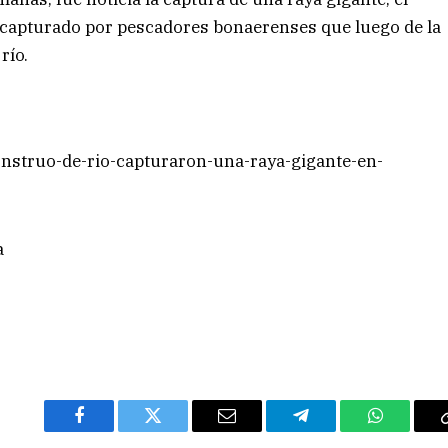
e capturado por pescadores bonaerenses que luego de la
río.
onstruo-de-rio-capturaron-una-raya-gigante-en-
a
Facebook
Twitter
Email
Telegram
WhatsAp