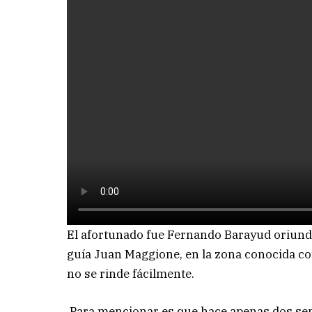
El afortunado fue Fernando Barayud oriundo
guía Juan Maggione, en la zona conocida com
no se rinde fácilmente.
Para mencionar es que hace apenas dos seman