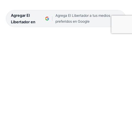
Agregar El
Agrega El Libertador a tus medios
preferidos en Google
Libertador en
Las ciudades de Corrientes y Resistencia, como el
grueso de las ciudades de ambas provincias, están
en fase 3 o 2, y por ende hay imposilibidad de
practica del juego y mucho menos habilitaciones
para competencias. A la espera de las
normalizaciones y la baja de casos, los jugadores
aguardan entrenándose de forma particular.