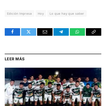
Edición Impresa
Hoy
Lo que hay que saber
Facebook
Twitter
Email
Telegram
WhatsApp
Copy
Link
LEER MÁS