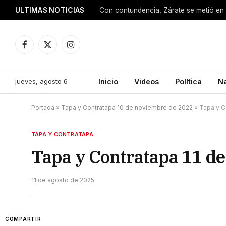
ULTIMAS NOTICIAS
Con contundencia, Zárate se metió en 
Facebook
X
Instagram
(Twitter)
jueves, agosto 6
Inicio
Videos
Política
N
Portada
»
Tapa y Contratapa 10 de noviembre de 2022
»
Tapa y C
TAPA Y CONTRATAPA
Tapa y Contratapa 11 de
11 de agosto de 2025
COMPARTIR