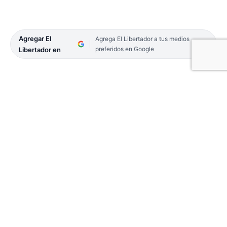
Agregar El
Agrega El Libertador a tus medios
preferidos en Google
Libertador en
El Ministerio de Salud Pública de la Provincia
cambió el sistema para la vacunación de personas
con obesidad. En el primer día, se aplicaron 1.211
dosis.
A partir de este jueves 20 de mayo y con el fin de