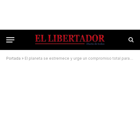
Portada
»
El planeta se estremece y urge un compromiso total para protegerlo