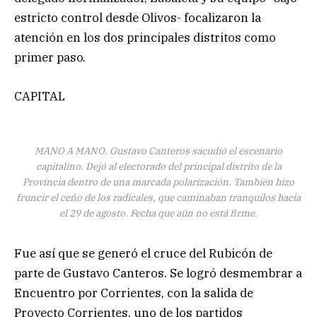
estricto control desde Olivos- focalizaron la
atención en los dos principales distritos como
primer paso.
CAPITAL
MANO A MANO. Gustavo Canteros sacudió el escenario
capitalino. Dejó al electorado del principal distrito de la
Provincia dentro de una marcada polarización. También hizo
fruncir el ceño de los radicales, que caminaban tranquilos hacia
el 29 de agosto. Fecha que aún no está firme.
Fue así que se generó el cruce del Rubicón de
parte de Gustavo Canteros. Se logró desmembrar a
Encuentro por Corrientes, con la salida de
Proyecto Corrientes, uno de los partidos