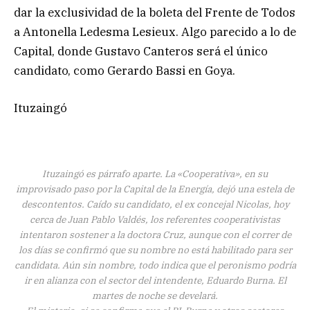
dar la exclusividad de la boleta del Frente de Todos
a Antonella Ledesma Lesieux. Algo parecido a lo de
Capital, donde Gustavo Canteros será el único
candidato, como Gerardo Bassi en Goya.
Ituzaingó
Ituzaingó es párrafo aparte. La «Cooperativa», en su
improvisado paso por la Capital de la Energía, dejó una estela de
descontentos. Caído su candidato, el ex concejal Nicolas, hoy
cerca de Juan Pablo Valdés, los referentes cooperativistas
intentaron sostener a la doctora Cruz, aunque con el correr de
los días se confirmó que su nombre no está habilitado para ser
candidata. Aún sin nombre, todo indica que el peronismo podría
ir en alianza con el sector del intendente, Eduardo Burna. El
martes de noche se develará.