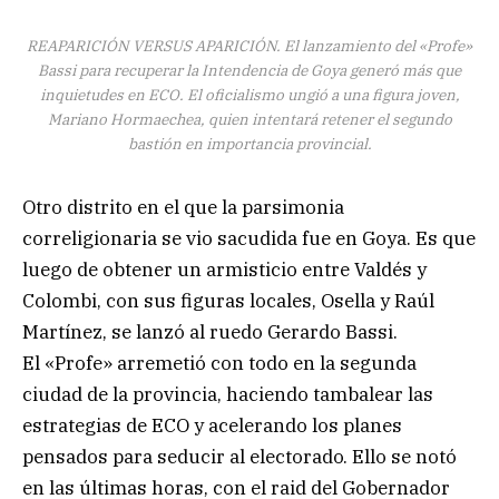
REAPARICIÓN VERSUS APARICIÓN. El lanzamiento del «Profe»
Bassi para recuperar la Intendencia de Goya generó más que
inquietudes en ECO. El oficialismo ungió a una figura joven,
Mariano Hormaechea, quien intentará retener el segundo
bastión en importancia provincial.
Otro distrito en el que la parsimonia
correligionaria se vio sacudida fue en Goya. Es que
luego de obtener un armisticio entre Valdés y
Colombi, con sus figuras locales, Osella y Raúl
Martínez, se lanzó al ruedo Gerardo Bassi.
El «Profe» arremetió con todo en la segunda
ciudad de la provincia, haciendo tambalear las
estrategias de ECO y acelerando los planes
pensados para seducir al electorado. Ello se notó
en las últimas horas, con el raid del Gobernador