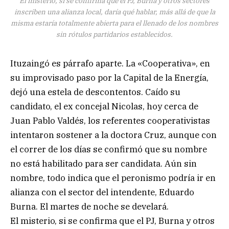
El misterio, si se confirma que el PJ, Burna y otros sectores
inscriben una alianza local, daría qué hablar, más allá de que la
misma estaría totalmente abierta para el llenado de los nombres
sin rótulos partidarios establecidos.
Ituzaingó es párrafo aparte. La «Cooperativa», en
su improvisado paso por la Capital de la Energía,
dejó una estela de descontentos. Caído su
candidato, el ex concejal Nicolas, hoy cerca de
Juan Pablo Valdés, los referentes cooperativistas
intentaron sostener a la doctora Cruz, aunque con
el correr de los días se confirmó que su nombre
no está habilitado para ser candidata. Aún sin
nombre, todo indica que el peronismo podría ir en
alianza con el sector del intendente, Eduardo
Burna. El martes de noche se develará.
El misterio, si se confirma que el PJ, Burna y otros