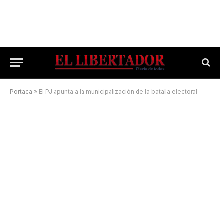
Portada
»
El PJ apunta a la municipalización de la batalla electoral