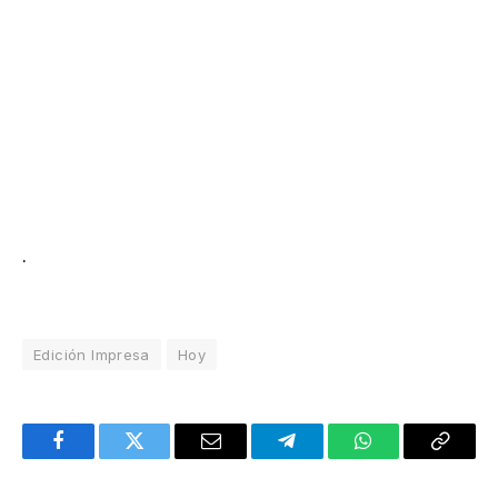
.
Edición Impresa
Hoy
Facebook
Twitter
Email
Telegram
WhatsApp
Copy
Link