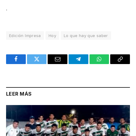
.
Edición Impresa
Hoy
Lo que hay que saber
Facebook
Twitter
Email
Telegram
WhatsApp
Copy
Link
LEER MÁS