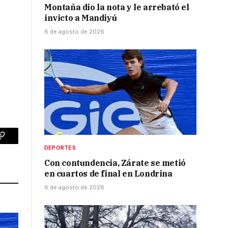
Montaña dio la nota y le arrebató el
invicto a Mandiyú
6 de agosto de 2026
p
Copy
DEPORTES
Link
Con contundencia, Zárate se metió
en cuartos de final en Londrina
6 de agosto de 2026