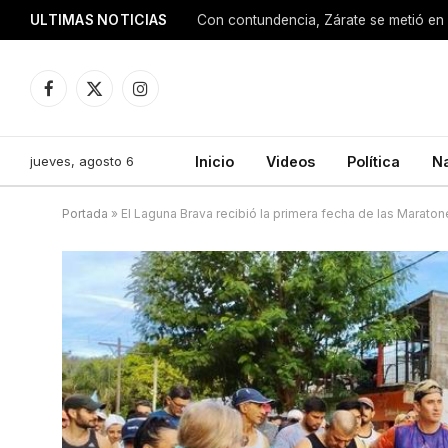
ULTIMAS NOTICIAS
Con contundencia, Zárate se metió en 
Facebook
X
Instagram
(Twitter)
jueves, agosto 6
Inicio
Videos
Política
N
Portada
»
El Laguna Brava recibió la primera fecha de las Maraton