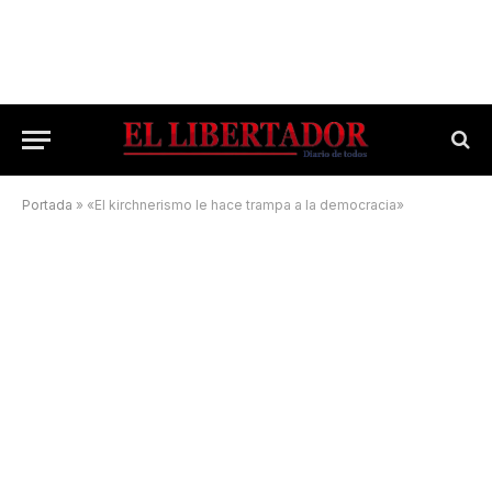
Portada
»
«El kirchnerismo le hace trampa a la democracia»