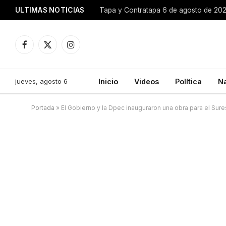
ULTIMAS NOTICIAS
Tapa y Contratapa 6 de agosto de 20
Facebook
X
Instagram
(Twitter)
jueves, agosto 6
Inicio
Videos
Política
N
Portada
»
El Gobierno y la Dpec inauguraron una obra para el Sure