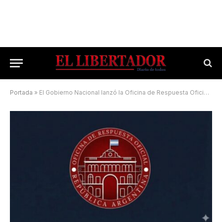
Portada
»
El Gobierno Nacional lanzó la Oficina de Respuesta Oficial para “combatir la desinformación”