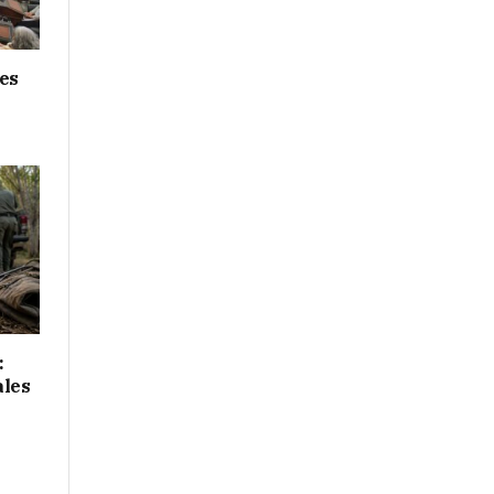
nes
:
ales