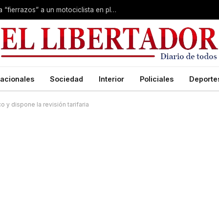
Conmoción en Corrientes: asesinaron a “fierrazos” a un motociclista en plena calle
acionales
Sociedad
Interior
Policiales
Deporte
 y dispone la revisión tarifaria