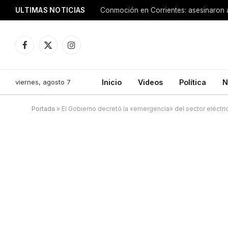
ULTIMAS NOTICIAS
Facebook
X
Instagram
(Twitter)
viernes, agosto 7
Inicio
Videos
Política
N
Portada
»
El Gobierno decretó la «emergencia» del sector eléctrico