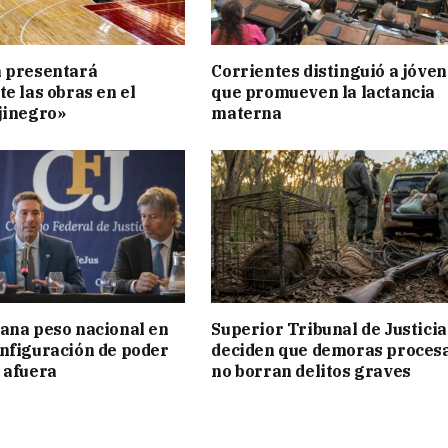
n presentará
Corrientes distinguió a jóve
te las obras en el
que promueven la lactancia
jinegro»
materna
ana peso nacional en
Superior Tribunal de Justicia
nfiguración de poder
deciden que demoras proces
 afuera
no borran delitos graves